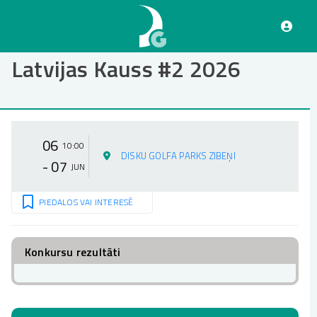
Pārlekt
uz
galveno
saturu
Latvijas Kauss #2 2026
06
10:00
DISKU GOLFA PARKS ZIBEŅI
- 07
JUN
PIEDALOS VAI INTERESĒ
Konkursu rezultāti