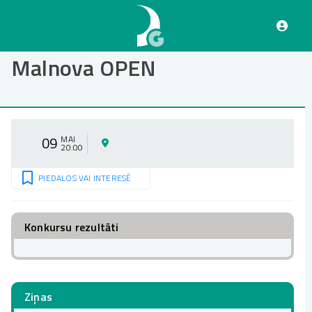
Pārlekt
uz
galveno
saturu
Malnova OPEN
09
MAI
20:00
PIEDALOS VAI INTERESĒ
Konkursu rezultāti
Ziņas