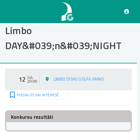
Pārlekt
uz
galveno
saturu
Limbo
DAY&#039;n&#039;NIGHT
12
JUL
LIMBO DISKU GOLFA PARKS
20:00
PIEDALOS VAI INTERESĒ
Konkursu rezultāti