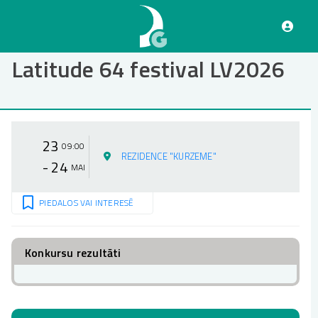
Pārlekt
uz
galveno
saturu
Latitude 64 festival LV2026
23
09:00
REZIDENCE "KURZEME"
- 24
MAI
PIEDALOS VAI INTERESĒ
Konkursu rezultāti