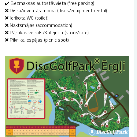
✔️ Bezmaksas autostāvvieta (free parking)
❌ Disku/inventāra noma (discs/equipment rental)
❌ Ierīkota WC (toilet)
❌ Naktsmājas (accommodation)
❌ Pārtikas veikals/Kafejnīca (store/cafe)
❌ Piknika iespējas (picnic spot)