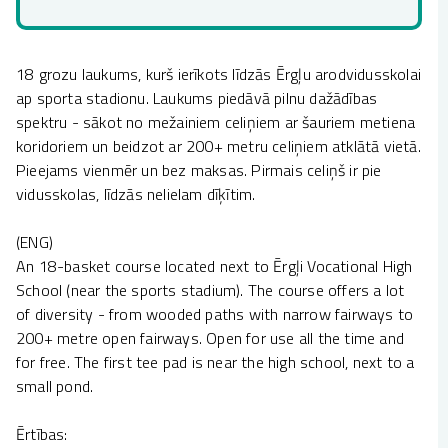
18 grozu laukums, kurš ierīkots līdzās Ērgļu arodvidusskolai
ap sporta stadionu. Laukums piedāvā pilnu dažādības
spektru - sākot no mežainiem celiņiem ar šauriem metiena
koridoriem un beidzot ar 200+ metru celiņiem atklātā vietā.
Pieejams vienmēr un bez maksas. Pirmais celiņš ir pie
vidusskolas, līdzās nelielam dīķītim.
(ENG)
An 18-basket course located next to Ērgļi Vocational High
School (near the sports stadium). The course offers a lot
of diversity - from wooded paths with narrow fairways to
200+ metre open fairways. Open for use all the time and
for free. The first tee pad is near the high school, next to a
small pond.
Ērtības: