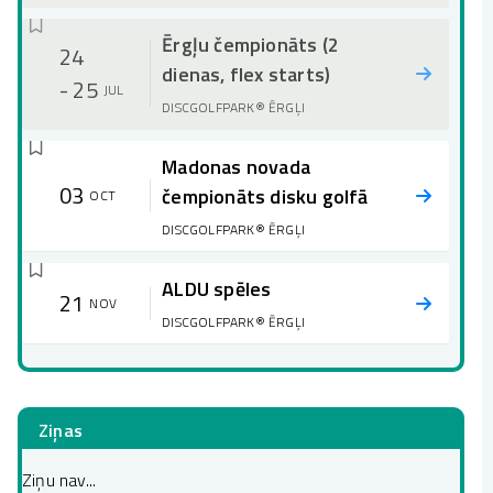
Ērgļu čempionāts (2
24
dienas, flex starts)
- 25
JUL
DISCGOLFPARK® ĒRGĻI
Madonas novada
03
čempionāts disku golfā
OCT
DISCGOLFPARK® ĒRGĻI
ALDU spēles
21
NOV
DISCGOLFPARK® ĒRGĻI
Ziņas
Ziņu nav...