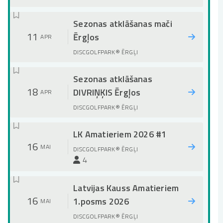
Sezonas atklāšanas mači
11
Ērgļos
APR
DISCGOLFPARK® ĒRGĻI
Sezonas atklāšanas
18
DIVRIŅĶIS Ērgļos
APR
DISCGOLFPARK® ĒRGĻI
LK Amatieriem 2026 #1
16
MAI
DISCGOLFPARK® ĒRGĻI
4
Latvijas Kauss Amatieriem
16
1.posms 2026
MAI
DISCGOLFPARK® ĒRGĻI