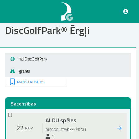
Pārlekt
uz
galveno
saturu
DiscGolfPark® Ērgļi
18
|
DiscGolfPark
grants
MANS LAUKUMS
Sacensības
ALDU spēles
22
NOV
DISCGOLFPARK® ĒRGĻI
1