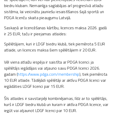
biedru klubam. Nemainīga saglabājas arī progresīvā atlaižu
sistēma, lai veicinātu jauniešu iesaistīšanos šajā sportā un
PDGA licenču skaita pieaugumu Latvijā.
Saskaņā ar licencēšanas kārtību, licences maksa 2026. gadā
ir 25 EUR, taču ir pieejamas atlaides:
Spēlētājiem, kuri ir LDGF biedru klubā, tiek piemērota 5 EUR
atlaide, un licences maksa šiem spēlētājiem ir 20 EUR.
Vēl viena atlaižu iespēja ir saistīta ar PDGA licenci: ja
spēlētājs iegādājas vai atjauno savu PDGA licenci 2026.
gadam (
https://www.pdga.com/membership
), tiek piemērota
10 EUR atlaide. Tādējādi spēlētāji ar aktīvu PDGA licenci var
iegādāties LDGF licenci par 15 EUR.
Šīs atlaides ir savstarpēji kombinējamas, līdz ar to spēlētājs,
kurš ir LDGF biedru klubā un kuram ir aktīva PDGA licence, var
iegūt vai atjaunot LDGF licenci par 10 EUR.