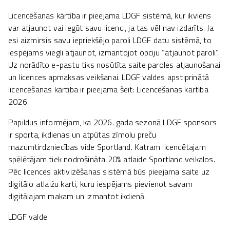
Licencēšanas kārtība ir pieejama LDGF sistēmā, kur ikviens
var atjaunot vai iegūt savu licenci, ja tas vēl nav izdarīts. Ja
esi aizmirsis savu iepriekšējo paroli LDGF datu sistēmā, to
iespējams viegli atjaunot, izmantojot opciju “atjaunot paroli”.
Uz norādīto e-pastu tiks nosūtīta saite paroles atjaunošanai
un licences apmaksas veikšanai. LDGF valdes apstiprinātā
licencēšanas kārtība ir pieejama šeit: Licencēšanas kārtība
2026.
Papildus informējam, ka 2026. gada sezonā LDGF sponsors
ir sporta, ikdienas un atpūtas zīmolu preču
mazumtirdzniecības vide Sportland. Katram licencētajam
spēlētājam tiek nodrošināta 20% atlaide Sportland veikalos.
Pēc licences aktivizēšanas sistēmā būs pieejama saite uz
digitālo atlaižu karti, kuru iespējams pievienot savam
digitālajam makam un izmantot ikdienā.
LDGF valde