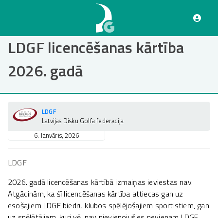
Pārlekt
uz
galveno
saturu
LDGF licencēšanas kārtība
2026. gadā
LDGF
Latvijas Disku Golfa federācija
6. Janvāris, 2026
LDGF
2026. gadā licencēšanas kārtībā izmaiņas ieviestas nav.
Atgādinām, ka šī licencēšanas kārtība attiecas gan uz
esošajiem LDGF biedru klubos spēlējošajiem sportistiem, gan
uz spēlētājiem, kuri vēl nav pievienojušies nevienam LDGF