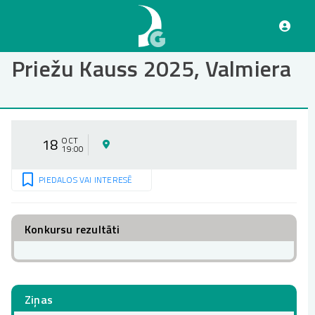
Pārlekt
uz
galveno
saturu
Priežu Kauss 2025, Valmiera
18
OCT
19:00
PIEDALOS VAI INTERESĒ
Konkursu rezultāti
Ziņas