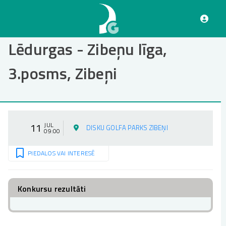
Pārlekt
uz
galveno
saturu
Lēdurgas - Zibeņu līga,
3.posms, Zibeņi
11
JUL
DISKU GOLFA PARKS ZIBEŅI
09:00
PIEDALOS VAI INTERESĒ
Konkursu rezultāti